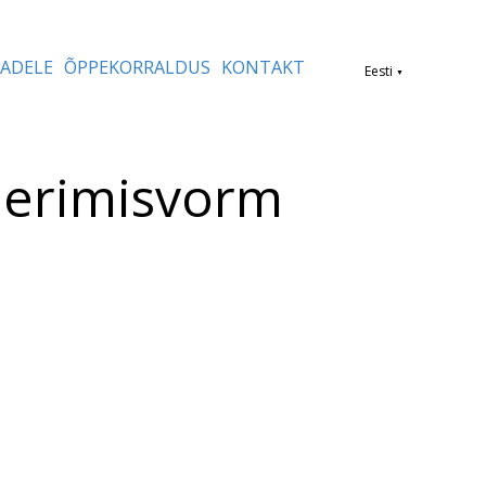
MADELE
ÕPPEKORRALDUS
KONTAKT
Eesti
▼
reerimisvorm